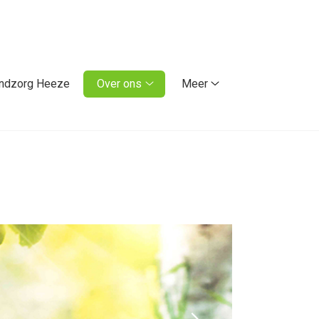
ndzorg Heeze
Over ons
Meer
Over
Meer
ons
submenu
submenu