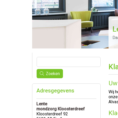
L
Daa
Kl
Zoeken
Uw 
Adresgegevens
Wij h
onze
Alva
Lente
mondzorg Kloosterdreef
Kla
Kloosterdreef 92