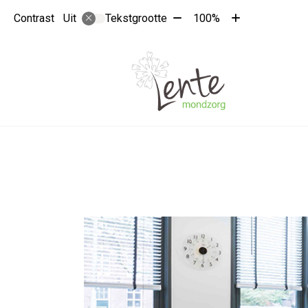
Tekst
Tekst
Contrast
Tekstgrootte
100%
Uit
verkleinen
vergroten
met
met
10%
10%
Hoo