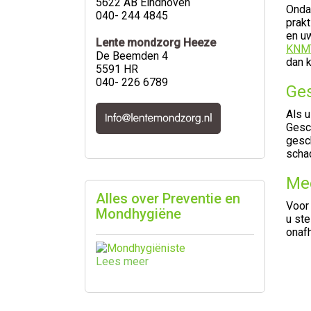
5622 AB Eindhoven
Onda
040- 244 4845
prakt
en uw
Lente mondzorg Heeze
KNM
De Beemden 4
dan 
5591 HR
040- 226 6789
Ges
Als u
Gesc
gesch
scha
Mee
Alles over Preventie en
Voor
Mondhygiëne
u ste
onafh
Lees meer